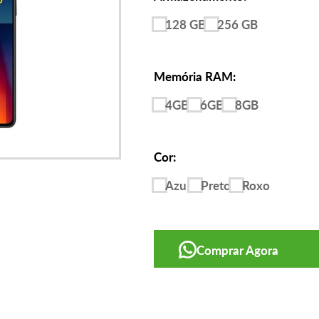
128 GB
256 GB
Memória RAM:
4GB
6GB
8GB
Cor:
Azul
Preto
Roxo
Comprar Agora