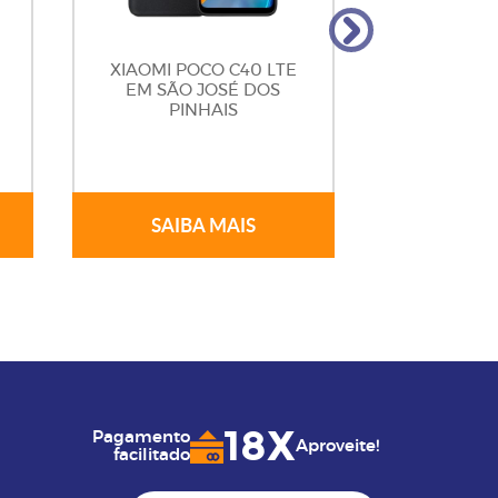
XIAOMI POCO C40 LTE
XIAOMI
EM SÃO JOSÉ DOS
EM SÃO
PINHAIS
PI
SAIBA MAIS
SAIB
18X
Pagamento
Aproveite!
facilitado