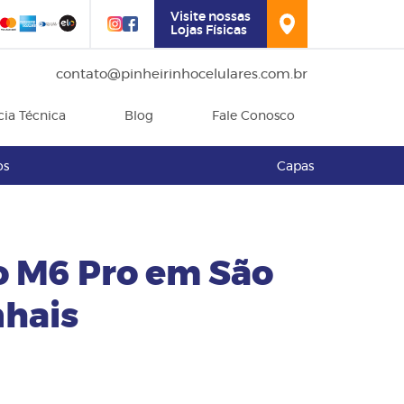
Visite nossas
Lojas Físicas
contato@pinheirinhocelulares.com.br
cia Técnica
Blog
Fale Conosco
os
Capas
o M6 Pro em São
nhais