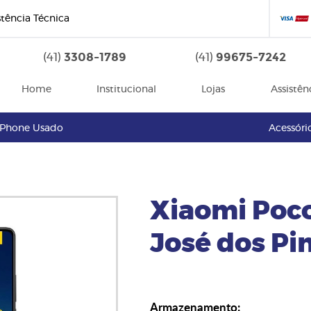
stência Técnica
3308-1789
99675-7242
(41)
(41)
Home
Institucional
Lojas
Assistên
iPhone Usado
Acessóri
Xiaomi Poc
José dos Pi
Armazenamento: