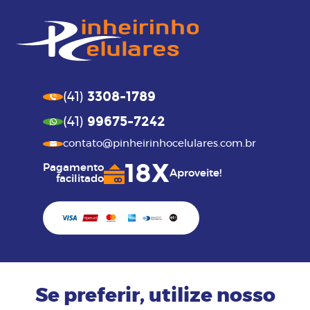
3308-1789
(41)
99675-7242
(41)
contato@pinheirinhocelulares.com.br
18X
Pagamento
Aproveite!
facilitado
Se preferir, utilize nosso