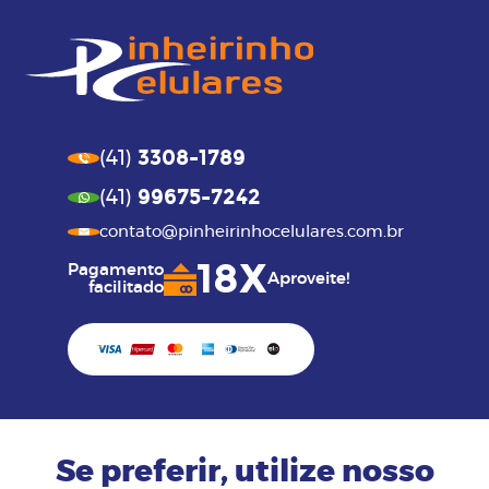
3308-1789
(41)
99675-7242
(41)
contato@pinheirinhocelulares.com.br
18X
Pagamento
Aproveite!
facilitado
Se preferir, utilize nosso