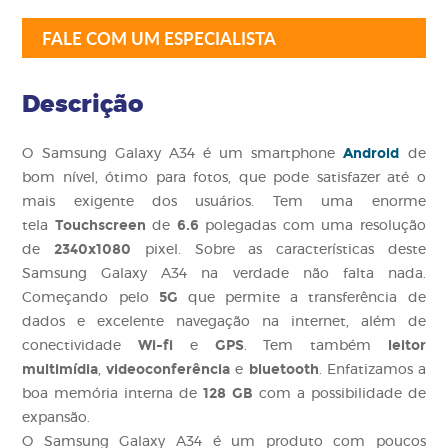
FALE COM UM ESPECIALISTA
Descrição
Android
O Samsung Galaxy A34 é um smartphone
de
bom nível, ótimo para fotos, que pode satisfazer até o
mais exigente dos usuários. Tem uma enorme
Touchscreen
6.6
tela
de
polegadas com uma resolução
2340x1080
de
pixel. Sobre as características deste
Samsung Galaxy A34 na verdade não falta nada.
5G
Começando pelo
que permite a transferência de
dados e excelente navegação na internet, além de
Wi-fi
GPS
leitor
conectividade
e
. Tem também
multimídia
videoconferência
bluetooth
,
e
. Enfatizamos a
128 GB
boa memória interna de
com a possibilidade de
expansão.
O Samsung Galaxy A34 é um produto com poucos