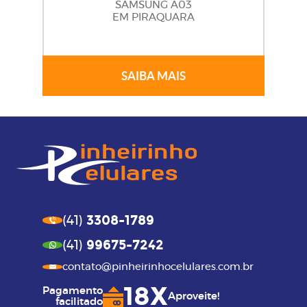
SAMSUNG A03
EM PIRAQUARA
SAIBA MAIS
3308-1789
(41)
99675-7242
(41)
contato@pinheirinhocelulares.com.br
18X
Pagamento
Aproveite!
facilitado