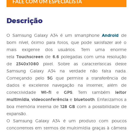
FALE COM UM ESPECIALISTA
Descrição
Android
O Samsung Galaxy A34 é um smartphone
de
bom nível, ótimo para fotos, que pode satisfazer até o
mais exigente dos usuários. Tem uma enorme
Touchscreen
6.6
tela
de
polegadas com uma resolução
2340x1080
de
pixel. Sobre as características deste
Samsung Galaxy A34 na verdade não falta nada.
5G
Começando pelo
que permite a transferência de
dados e excelente navegação na internet, além de
Wi-fi
GPS
leitor
conectividade
e
. Tem também
multimídia
videoconferência
bluetooth
,
e
. Enfatizamos a
128 GB
boa memória interna de
com a possibilidade de
expansão.
O Samsung Galaxy A34 é um produto com poucos
concorrentes em termos de multimídia graças à câmera