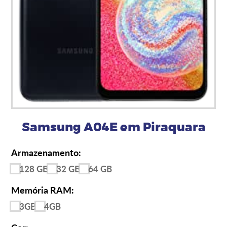
Samsung A04E em Piraquara
Armazenamento:
128 GB
32 GB
64 GB
Memória RAM:
3GB
4GB