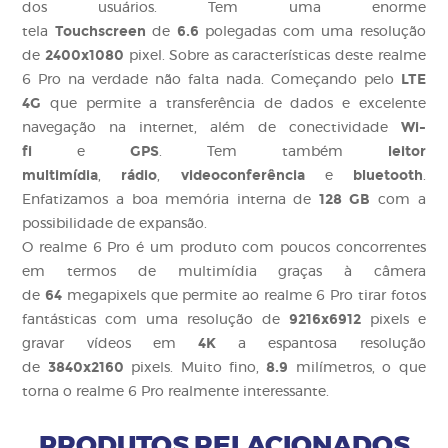
dos usuários. Tem uma enorme
Touchscreen
6.6
tela
de
polegadas com uma resolução
2400x1080
de
pixel. Sobre as características deste realme
LTE
6 Pro na verdade não falta nada. Começando pelo
4G
que permite a transferência de dados e excelente
Wi-
navegação na internet, além de conectividade
fi
GPS
leitor
e
. Tem também
multimídia
rádio
videoconferência
bluetooth
,
,
e
.
128 GB
Enfatizamos a boa memória interna de
com a
possibilidade de expansão.
O realme 6 Pro é um produto com poucos concorrentes
em termos de multimídia graças à câmera
64
de
megapixels que permite ao realme 6 Pro tirar fotos
9216x6912
fantásticas com uma resolução de
pixels e
4K
gravar vídeos em
a espantosa resolução
3840x2160
8.9
de
pixels. Muito fino,
milímetros, o que
torna o realme 6 Pro realmente interessante.
PRODUTOS RELACIONADOS