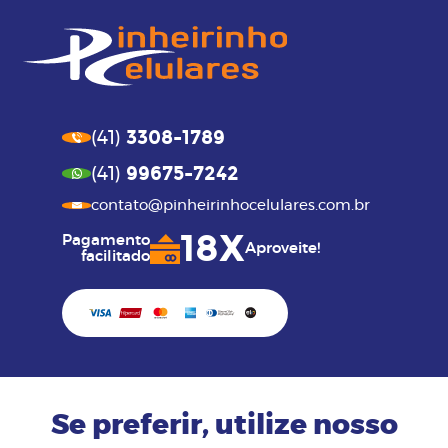
3308-1789
(41)
99675-7242
(41)
contato@pinheirinhocelulares.com.br
18X
Pagamento
Aproveite!
facilitado
Se preferir, utilize nosso