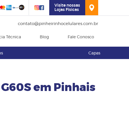
Visite nossas
Lojas Físicas
contato@pinheirinhocelulares.com.br
cia Técnica
Blog
Fale Conosco
os
Capas
G60S em Pinhais