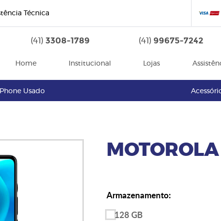
stência Técnica
3308-1789
99675-7242
(41)
(41)
Home
Institucional
Lojas
Assistên
iPhone Usado
Acessóri
MOTOROLA 
Armazenamento:
128 GB