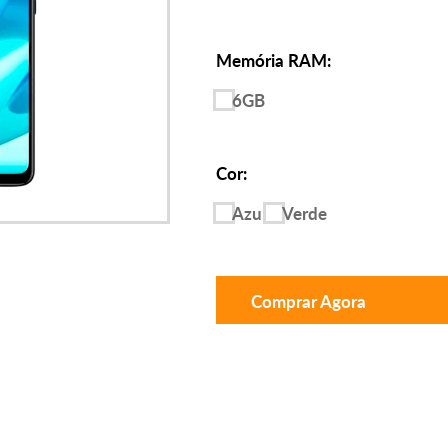
Memória RAM:
6GB
Cor:
Azul
Verde
Comprar Agora