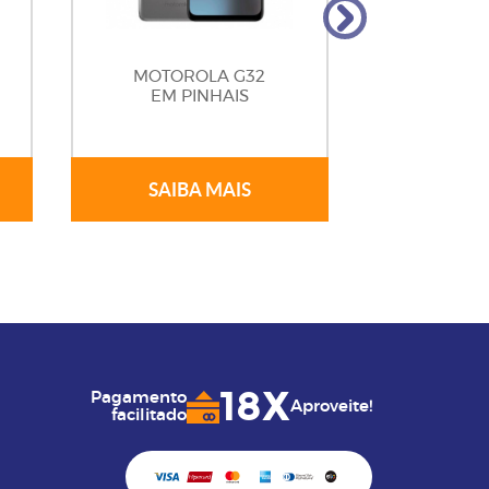
MOTOROLA G32
MOTOR
EM PINHAIS
EM P
SAIBA MAIS
SAIB
18X
Pagamento
Aproveite!
facilitado