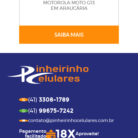
MOTOROLA MOTO G13
EM ARAUCÁRIA
SAIBA MAIS
3308-1789
(41)
99675-7242
(41)
contato@pinheirinhocelulares.com.br
18X
Pagamento
Aproveite!
facilitado