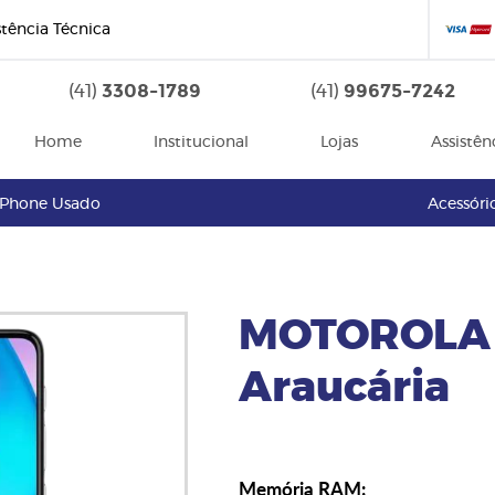
stência Técnica
3308-1789
99675-7242
(41)
(41)
Home
Institucional
Lojas
Assistên
iPhone Usado
Acessóri
MOTOROLA 
Araucária
Memória RAM: