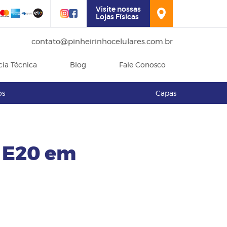
Visite nossas
Lojas Físicas
contato@pinheirinhocelulares.com.br
cia Técnica
Blog
Fale Conosco
os
Capas
E20 em