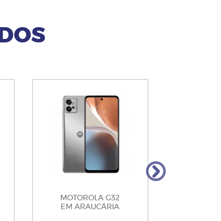
ADOS
MOTOROLA G32
MOTOR
EM ARAUCÁRIA
EM AR