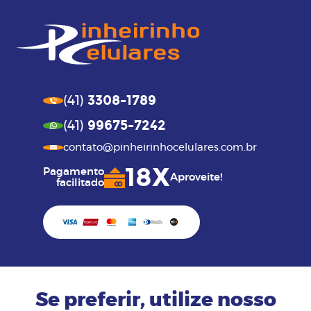
3308-1789
(41)
99675-7242
(41)
contato@pinheirinhocelulares.com.br
18X
Pagamento
Aproveite!
facilitado
Se preferir, utilize nosso