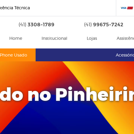
stência Técnica
3308-1789
99675-7242
(41)
(41)
Home
Institucional
Lojas
Assistên
iPhone Usado
Acessóri
do no Pinheir