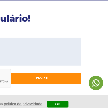
ulário!
ENVIAR
ssa
política de privacidade
.
OK
| Agência Digital
esenvolvido por