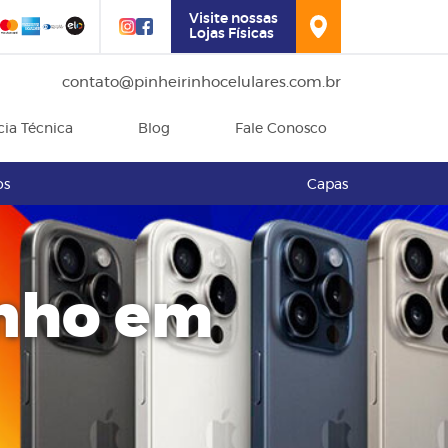
Visite nossas
Lojas Físicas
contato@pinheirinhocelulares.com.br
cia Técnica
Blog
Fale Conosco
os
Capas
inho em