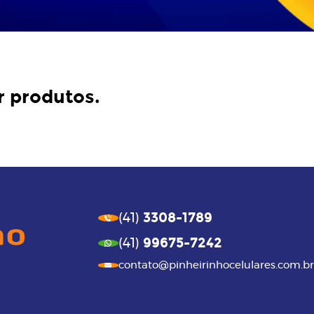
r produtos.
3308-1789
(41)
99675-7242
(41)
contato@pinheirinhocelulares.com.br