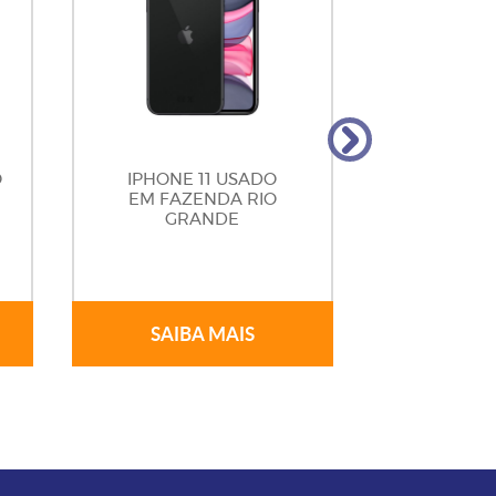
O
IPHONE 11 USADO
IPHONE 1
EM FAZENDA RIO
EM FAZ
GRANDE
GR
SAIBA MAIS
SAIB