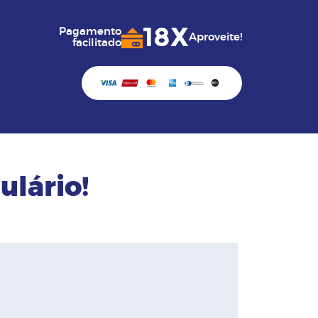
18X
Pagamento
Aproveite!
facilitado
ulário!