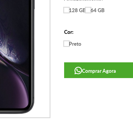
128 GB
64 GB
Cor:
Preto
Comprar Agora