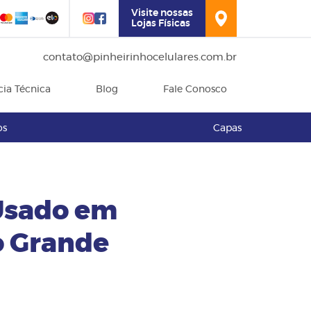
Visite nossas
Lojas Físicas
contato@pinheirinhocelulares.com.br
cia Técnica
Blog
Fale Conosco
os
Capas
Usado em
o Grande