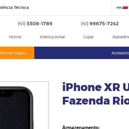
stência Técnica
3308-1789
99675-7242
(41)
(41)
Home
Institucional
Lojas
Assistên
iPhone Usado
Acessóri
iPhone XR 
Fazenda Ri
Armazenamento: