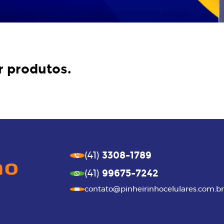
r produtos.
3308-1789
(41)
99675-7242
(41)
contato@pinheirinhocelulares.com.br