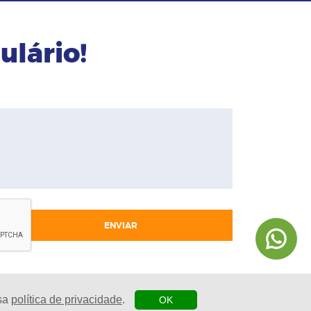
ulário!
ENVIAR
ssa
política de privacidade
.
OK
| Agência Digital
esenvolvido por