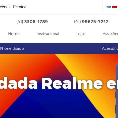
stência Técnica
3308-1789
99675-7242
(41)
(41)
Home
Institucional
Lojas
Assistên
iPhone Usado
Acessóri
udada Realme 