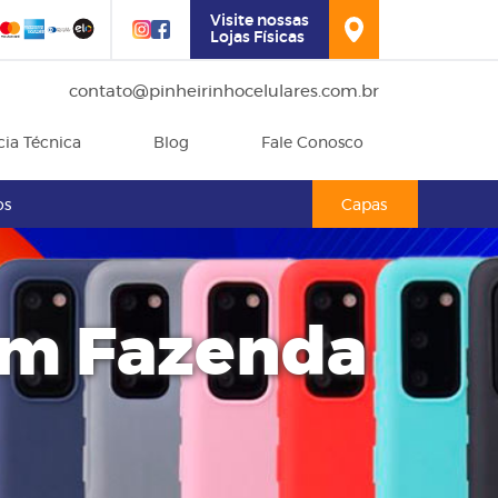
Visite nossas
Lojas Físicas
contato@pinheirinhocelulares.com.br
cia Técnica
Blog
Fale Conosco
os
Capas
em Fazenda