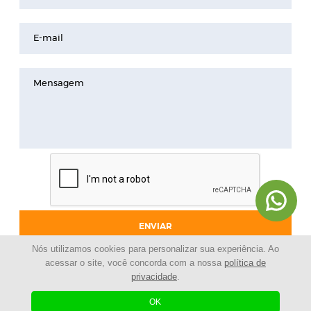
E-mail
Mensagem
ENVIAR
Nós utilizamos cookies para personalizar sua experiência. Ao
acessar o site, você concorda com a nossa
política de
privacidade
.
© 2024 - Pinheirinho Celulares |
Loja de celulares |
Todos os Direitos Reservados
OK
| Agência Digital
Desenvolvido por