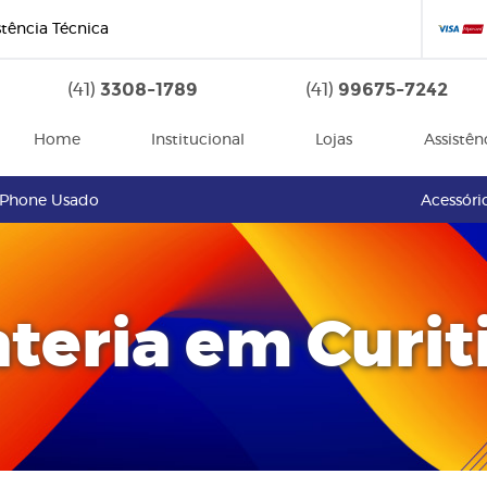
stência Técnica
3308-1789
99675-7242
(41)
(41)
Home
Institucional
Lojas
Assistên
iPhone Usado
Acessóri
teria em Curit