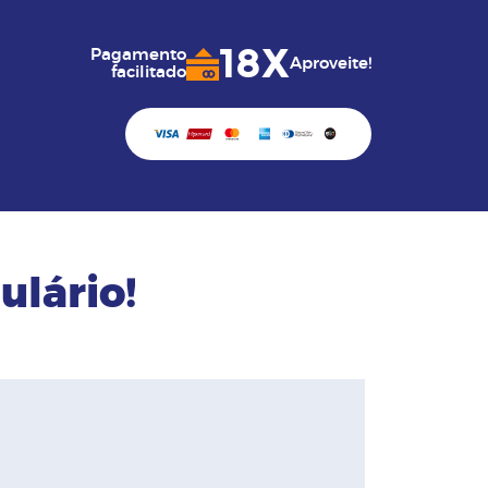
18X
Pagamento
Aproveite!
facilitado
ulário!