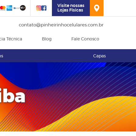
Visite nossas
Lojas Físicas
contato@pinheirinhocelulares.com.br
cia Técnica
Blog
Fale Conosco
os
Capas
iba