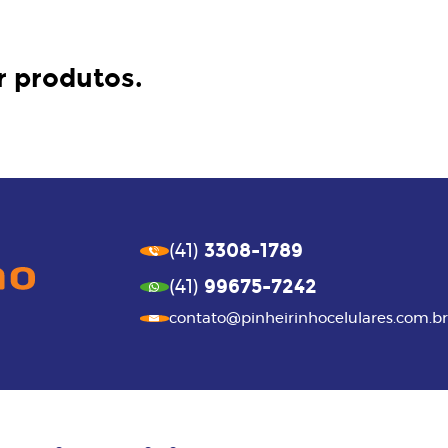
r produtos.
3308-1789
(41)
99675-7242
(41)
contato@pinheirinhocelulares.com.br