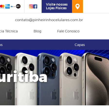
Visite nossas
Lojas Físicas
contato@pinheirinhocelulares.com.br
cia Técnica
Blog
Fale Conosco
os
Capas
uritiba