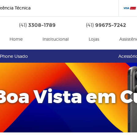
stência Técnica
3308-1789
99675-7242
(41)
(41)
Home
Institucional
Lojas
Assistên
iPhone Usado
Acessóri
Boa Vista em C