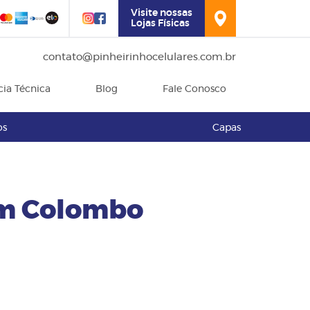
Visite nossas
Lojas Físicas
contato@pinheirinhocelulares.com.br
cia Técnica
Blog
Fale Conosco
os
Capas
em Colombo