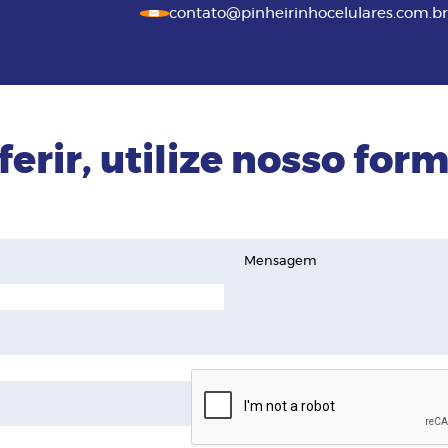
contato@pinheirinhocelulares.com.br
ferir, utilize nosso form
Mensagem