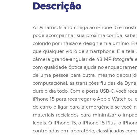
Descrição
A Dynamic Island chega ao iPhone 15 e mostra
pode acompanhar sua próxima corrida, saber 
colorido por infusão e design em alumínio. El
que qualquer vidro de smartphone. E a tela 
câmera grande-angular de 48 MP fotografa em a
com qualidade óptica ajuda no enquadramento 
de uma pessoa para outra, mesmo depois do c
computacional, as transições fluidas da Dyna
dure o dia todo. Com a porta USB‑C, você rec
iPhone 15 para recarregar o Apple Watch ou o
de carro e ligar para a emergência se você n
materiais reciclados para minimizar o impac
legais: O iPhone 15, o iPhone 15 Plus, o iPh
controladas em laboratório, classificados co