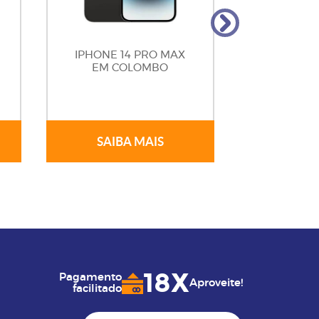
IPHONE 14 PRO MAX
IPHONE 1
EM COLOMBO
CHIP 
EM C
SAIBA MAIS
SAIB
18X
Pagamento
Aproveite!
facilitado