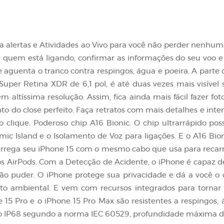
 alertas e Atividades ao Vivo para você não perder nenhum
quem está ligando, confirmar as informações do seu voo e 
e aguenta o tranco contra respingos, água e poeira. A parte
Super Retina XDR de 6,1 pol, é até duas vezes mais visíve
ltíssima resolução. Assim, fica ainda mais fácil fazer foto
do close perfeito. Faça retratos com mais detalhes e inten
lique. Poderoso chip A16 Bionic. O chip ultrarrápido possi
mic Island e o Isolamento de Voz para ligações. E o A16 Bion
arrega seu iPhone 15 com o mesmo cabo que usa para recarre
s AirPods. Com a Detecção de Acidente, o iPhone é capaz de
ão puder. O iPhone protege sua privacidade e dá a você o 
to ambiental. E vem com recursos integrados para tornar o
one 15 Pro e o iPhone 15 Pro Max são resistentes a respingos
mo IP68 segundo a norma IEC 60529, profundidade máxima de