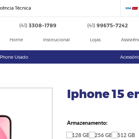
stência Técnica
3308-1789
99675-7242
(41)
(41)
Home
Institucional
Lojas
Assistên
iPhone Usado
Acessóri
Iphone 15 
Armazenamento:
128 GB
256 GB
512 GB