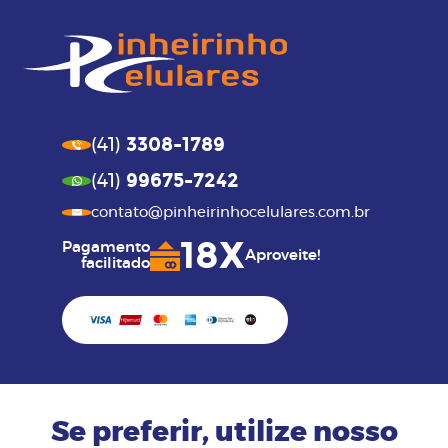
3308-1789
(41)
99675-7242
(41)
contato@pinheirinhocelulares.com.br
18X
Pagamento
Aproveite!
facilitado
Se preferir, utilize nosso