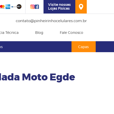
Visite nossas
Lojas Físicas
contato@pinheirinhocelulares.com.br
cia Técnica
Blog
Fale Conosco
os
Capas
dada Moto Egde