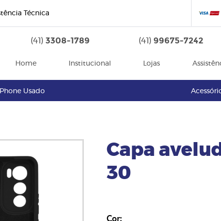
stência Técnica
3308-1789
99675-7242
(41)
(41)
Home
Institucional
Lojas
Assistên
iPhone Usado
Acessóri
Capa avelu
30
Cor: