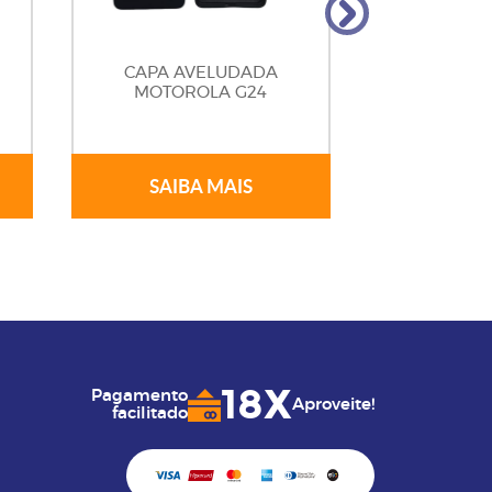
CAPA AVELUDADA
CAPA A
MOTOROLA G24
MOTOR
SAIBA MAIS
SAIB
18X
Pagamento
Aproveite!
facilitado