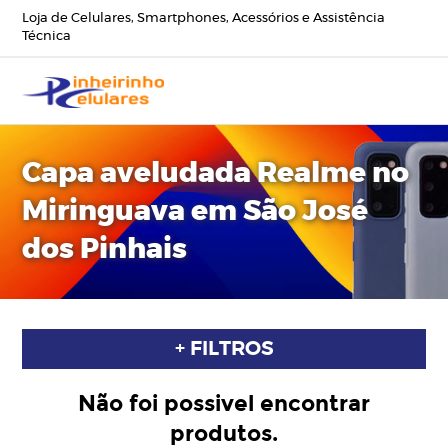
Loja de Celulares, Smartphones, Acessórios e Assistência
Técnica
Capa aveludada Realme no
Miringuava em São José
dos Pinhais
+ FILTROS
Não foi possivel encontrar
produtos.