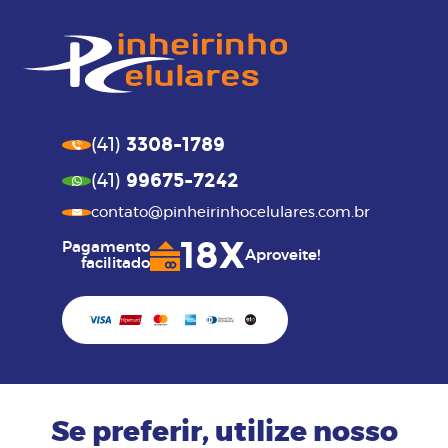
3308-1789
(41)
99675-7242
(41)
contato@pinheirinhocelulares.com.br
18X
Pagamento
Aproveite!
facilitado
Se preferir, utilize nosso