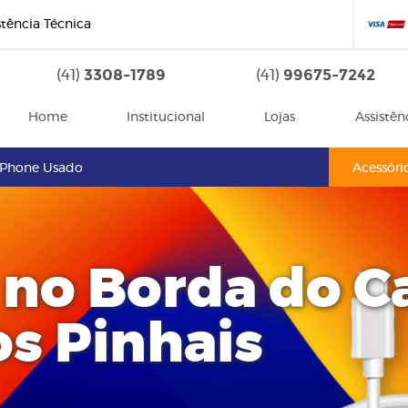
stência Técnica
3308-1789
99675-7242
(41)
(41)
Home
Institucional
Lojas
Assistên
iPhone Usado
Acessóri
 no Borda do 
os Pinhais