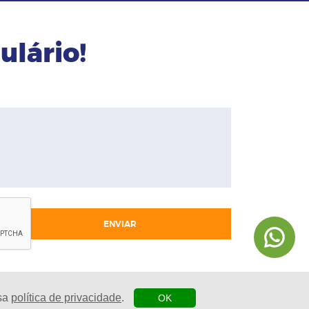
ulário!
ENVIAR
ssa
política de privacidade
.
OK
| Agência Digital
esenvolvido por