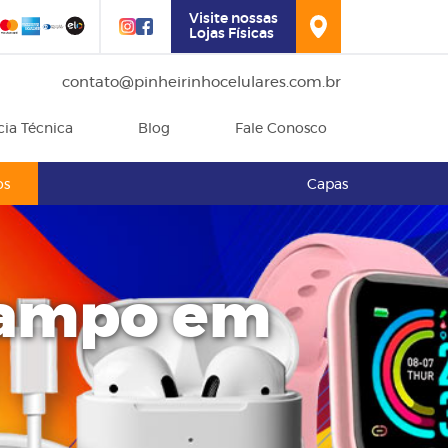
Visite nossas
Lojas Físicas
contato@pinheirinhocelulares.com.br
cia Técnica
Blog
Fale Conosco
os
Capas
Campo em