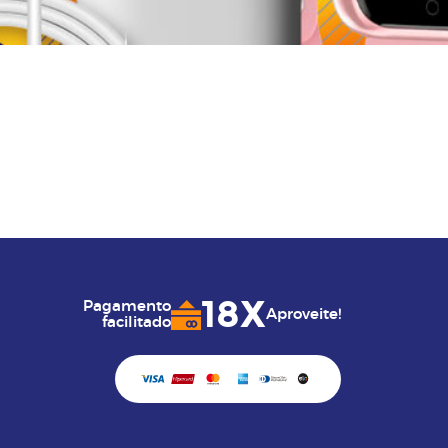
18X
Pagamento
Aproveite!
facilitado