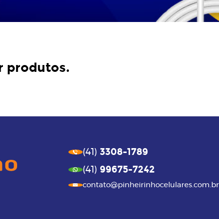
r produtos.
3308-1789
(41)
99675-7242
(41)
contato@pinheirinhocelulares.com.br