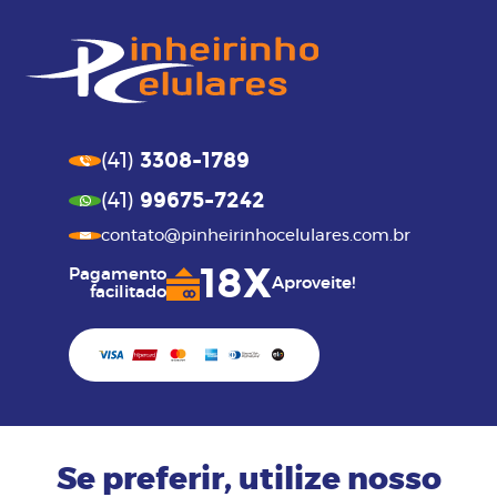
3308-1789
(41)
99675-7242
(41)
contato@pinheirinhocelulares.com.br
18X
Pagamento
Aproveite!
facilitado
Se preferir, utilize nosso