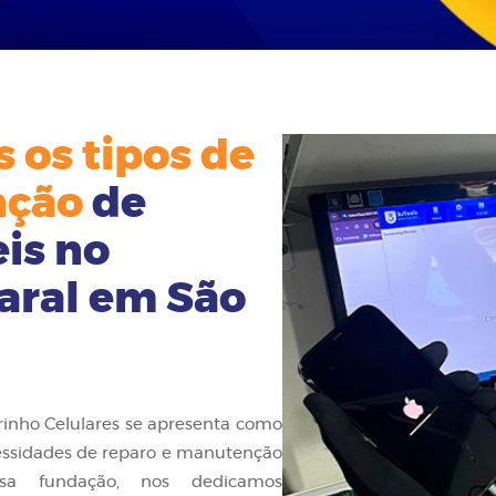
 os tipos de
nção
de
is no
aral em São
rinho Celulares se apresenta como
cessidades de reparo e manutenção
ssa fundação, nos dedicamos