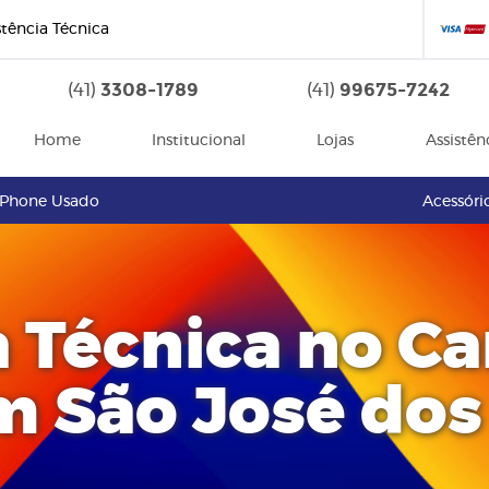
stência Técnica
3308-1789
99675-7242
(41)
(41)
Home
Institucional
Lojas
Assistên
iPhone Usado
Acessóri
a Técnica no C
m São José dos