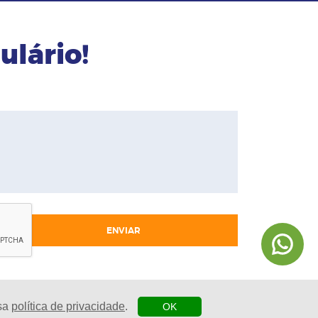
ulário!
ENVIAR
ssa
política de privacidade
.
OK
| Agência Digital
esenvolvido por