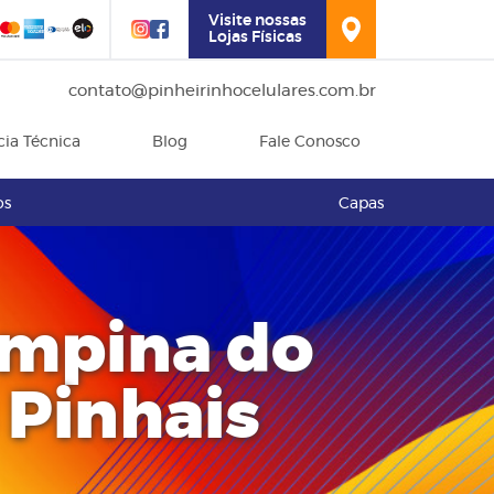
Visite nossas
Lojas Físicas
contato@pinheirinhocelulares.com.br
cia Técnica
Blog
Fale Conosco
os
Capas
ampina do
 Pinhais