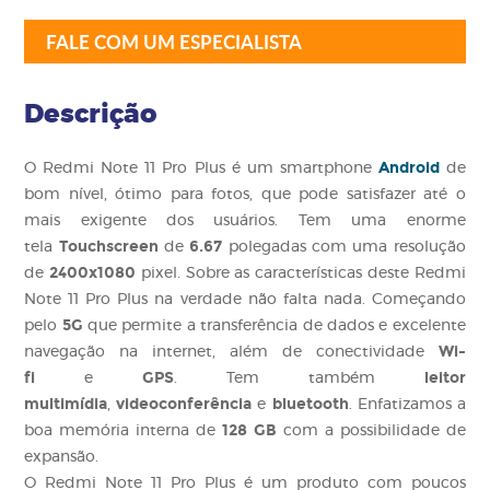
FALE COM UM ESPECIALISTA
Descrição
Android
O Redmi Note 11 Pro Plus é um smartphone
de
bom nível, ótimo para fotos, que pode satisfazer até o
mais exigente dos usuários. Tem uma enorme
Touchscreen
6.67
tela
de
polegadas com uma resolução
2400x1080
de
pixel. Sobre as características deste Redmi
Note 11 Pro Plus na verdade não falta nada. Começando
5G
pelo
que permite a transferência de dados e excelente
Wi-
navegação na internet, além de conectividade
fi
GPS
leitor
e
. Tem também
multimídia
videoconferência
bluetooth
,
e
. Enfatizamos a
128 GB
boa memória interna de
com a possibilidade de
expansão.
O Redmi Note 11 Pro Plus é um produto com poucos