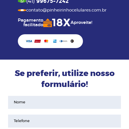
99675-7242
(41)
contato@pinheirinhocelulares.com.br
18X
Pagamento
Aproveite!
facilitado
Se preferir, utilize nosso
formulário!
Nome
Telefone