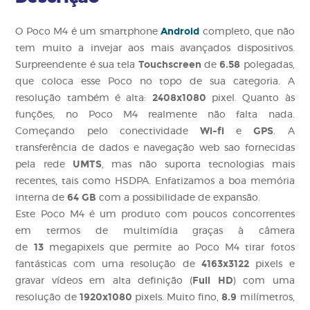
Android
O Poco M4 é um smartphone
completo, que não
tem muito a invejar aos mais avançados dispositivos.
Touchscreen
6.58
Surpreendente é sua tela
de
polegadas,
que coloca esse Poco no topo de sua categoria. A
2408x1080
resolução também é alta:
pixel. Quanto às
funções, no Poco M4 realmente não falta nada.
Wi-fi
GPS
Começando pelo conectividade
e
. A
transferência de dados e navegação web sao fornecidas
UMTS
pela rede
, mas não suporta tecnologias mais
recentes, tais como
HSDPA
. Enfatizamos a boa memória
64 GB
interna de
com a possibilidade de expansão.
Este Poco M4 é um produto com poucos concorrentes
em termos de multimídia graças à câmera
13
de
megapixels que permite ao Poco M4 tirar fotos
4163x3122
fantásticas com uma resolução de
pixels e
Full HD
gravar vídeos em alta definição (
) com uma
1920x1080
8.9
resolução de
pixels. Muito fino,
milímetros,