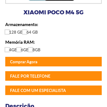
XIAOMI POCO M4 5G
Armazenamento:
128 GB
64 GB
Memória RAM:
4GB
6GB
8GB
Comprar Agora
FALE POR TELEFONE
FALE COM UM ESPECIALISTA
Descrição