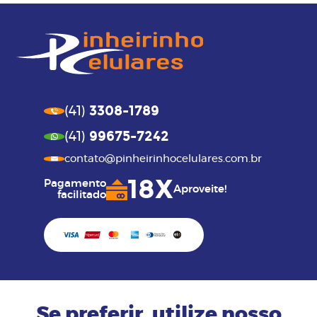
3308-1789
(41)
99675-7242
(41)
contato@pinheirinhocelulares.com.br
18X
Pagamento
Aproveite!
facilitado
Se preferir, utilize nosso