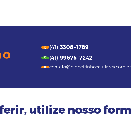
3308-1789
(41)
99675-7242
(41)
contato@pinheirinhocelulares.com.br
ferir, utilize nosso form