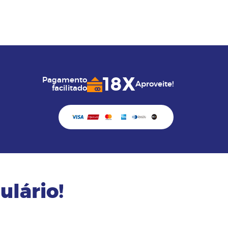
18X
Pagamento
Aproveite!
facilitado
ulário!