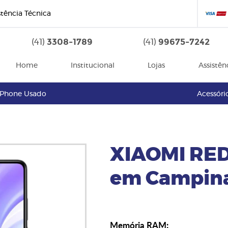
stência Técnica
3308-1789
99675-7242
(41)
(41)
Home
Institucional
Lojas
Assistên
iPhone Usado
Acessóri
XIAOMI RED
em Campina
Memória RAM: