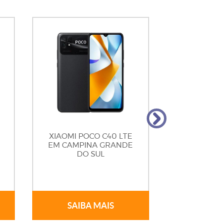
XIAOMI POCO C40 LTE
XIAOMI
EM CAMPINA GRANDE
EM CAMP
DO SUL
DO
SAIBA MAIS
SAIB