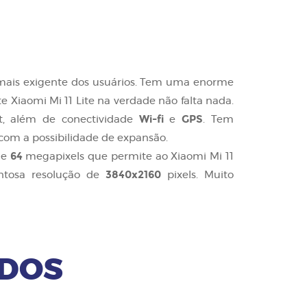
o mais exigente dos usuários. Tem uma enorme
te Xiaomi Mi 11 Lite na verdade não falta nada.
Wi-fi
GPS
t, além de conectividade
e
. Tem
com a possibilidade de expansão.
64
de
megapixels que permite ao Xiaomi Mi 11
3840x2160
tosa resolução de
pixels. Muito
ADOS