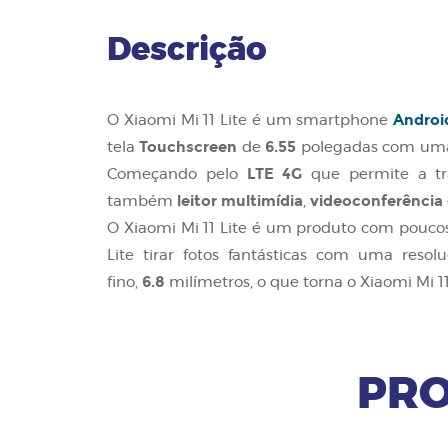
Descrição
Androi
O Xiaomi Mi 11 Lite é um smartphone
Touchscreen
6.55
tela
de
polegadas com uma
LTE 4G
Começando pelo
que permite a tra
leitor multimídia
videoconferência
também
,
O Xiaomi Mi 11 Lite é um produto com pouco
Lite tirar fotos fantásticas com uma reso
6.8
fino,
milímetros, o que torna o Xiaomi Mi 11
PRO