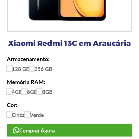
Xiaomi Redmi 13C em Araucária
Armazenamento:
128 GB
256 GB
Memória RAM:
4GB
6GB
8GB
Cor:
Cinza
Verde
Comprar Agora