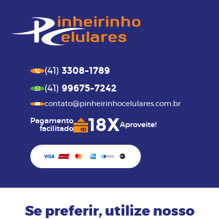
3308-1789
(41)
99675-7242
(41)
contato@pinheirinhocelulares.com.br
18X
Pagamento
Aproveite!
facilitado
Se preferir, utilize nosso