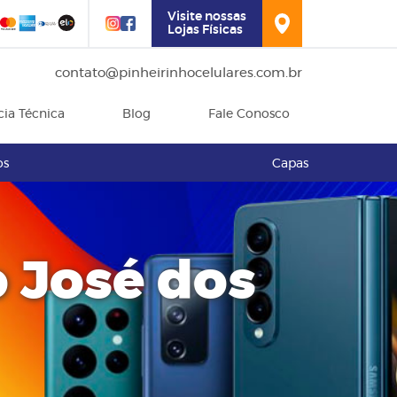
Visite nossas
Lojas Físicas
contato@pinheirinhocelulares.com.br
cia Técnica
Blog
Fale Conosco
os
Capas
 José dos