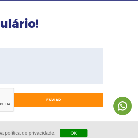
ulário!
ENVIAR
ssa
política de privacidade
.
OK
| Agência Digital
esenvolvido por