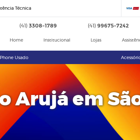
stência Técnica
3308-1789
99675-7242
(41)
(41)
Home
Institucional
Lojas
Assistên
iPhone Usado
Acessóri
 Arujá em São