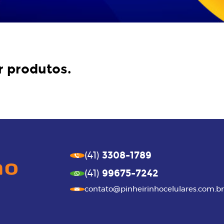
r produtos.
3308-1789
(41)
99675-7242
(41)
contato@pinheirinhocelulares.com.br