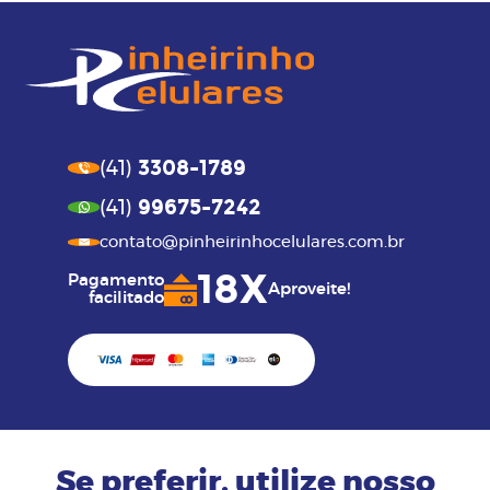
3308-1789
(41)
99675-7242
(41)
contato@pinheirinhocelulares.com.br
18X
Pagamento
Aproveite!
facilitado
Se preferir, utilize nosso