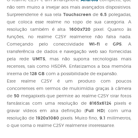
O realme C25Y é um smartphone
completo, que
não tem muito a invejar aos mais avançados dispositivos.
Touchscreen
6.5
Surpreendente é sua tela
de
polegadas,
que coloca esse realme no topo de sua categoria. A
1600x720
resolução também é alta:
pixel. Quanto às
funções, no realme C25Y realmente não falta nada.
Wi-fi
GPS
Começando pelo conectividade
e
. A
transferência de dados e navegação web sao fornecidas
UMTS
pela rede
, mas não suporta tecnologias mais
recentes, tais como
HSDPA
. Enfatizamos a boa memória
128 GB
interna de
com a possibilidade de expansão.
Este realme C25Y é um produto com poucos
concorrentes em termos de multimídia graças à câmera
50
de
megapixels que permite ao realme C25Y tirar fotos
8165x6124
fantásticas com uma resolução de
pixels e
Full HD
gravar vídeos em alta definição (
) com uma
1920x1080
9.1
resolução de
pixels. Muito fino,
milímetros,
o que torna o realme C25Y realmente interessante.