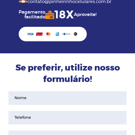
contato@pinheirinhocelulares.com.br
18X
Pagamento
Aproveite!
facilitado
Se preferir, utilize nosso
formulário!
Nome
Telefone