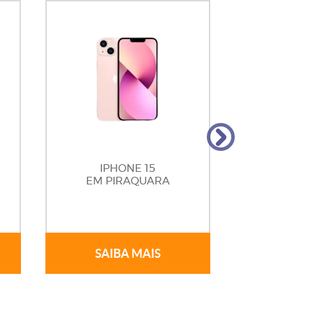
IPHONE 15
IPHONE 1
EM PIRAQUARA
CHIP 
EM PI
SAIBA MAIS
SAIB