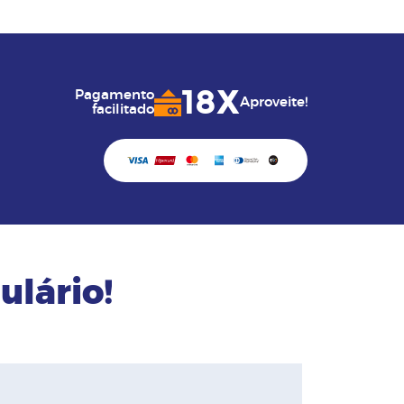
18X
Pagamento
Aproveite!
facilitado
ulário!