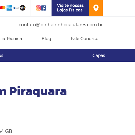
Visite nossas
Lojas Físicas
contato@pinheirinhocelulares.com.br
cia Técnica
Blog
Fale Conosco
os
Capas
m Piraquara
64 GB