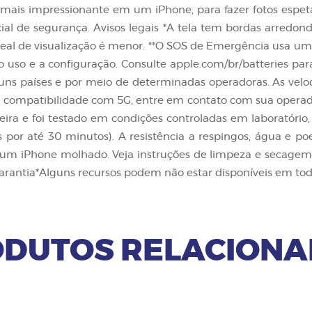
mais impressionante em um iPhone, para fazer fotos espet
cial de segurança. Avisos legais *A tela tem bordas arred
 real de visualização é menor. **O SOS de Emergência usa u
o uso e a configuração. Consulte apple.com/br/batteries para
guns países e por meio de determinadas operadoras. As vel
 a compatibilidade com 5G, entre em contato com sua operad
oeira e foi testado em condições controladas em laboratóri
por até 30 minutos). A resistência a respingos, água e 
 um iPhone molhado. Veja instruções de limpeza e secagem
arantia*Alguns recursos podem não estar disponíveis em todo
DUTOS RELACION