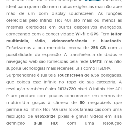
O Infinix Hot 40i é um smartphone
mediano
,
ideal para quem não tem muitas exigências mas não abre
mão de um bom display touchscreen. As funções
oferecidas pelo Infinix Hot 40i são mais ou menos as
mesmas oferecidas em outros dispositivos avançados,
Wi-fi
GPS
leitor
começando com a conectividade
e
. Tem
multimídia
rádio
videoconferência
bluetooth
,
,
e
.
256 GB
Enfatizamos a boa memória interna de
com a
possibilidade de expansão. A transferência de dados e
UMTS
navegação web sao fornecidas pela rede
, mas não
suporta tecnologias mais recentes, tais como
HSDPA
.
Touchscreen
6.56
Surpreendente é sua tela
de
polegadas,
que coloca esse Infinix no topo de sua categoria. A
1612x720
resolução também é alta:
pixel. O Infinix Hot 40i
é um produto com poucos concorrentes em termos de
50
multimídia graças à câmera de
megapixels que
permite ao Infinix Hot 40i tirar fotos fantásticas com uma
8165x6124
resolução de
pixels e gravar vídeos em alta
Full HD
definição (
) com uma resolução