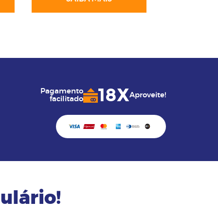
18X
Pagamento
Aproveite!
facilitado
ulário!