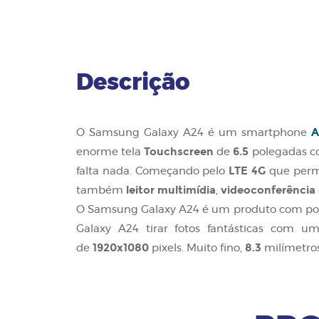
Descrição
A
O Samsung Galaxy A24 é um smartphone
Touchscreen
6.5
enorme tela
de
polegadas c
LTE 4G
falta nada. Começando pelo
que permi
leitor multimídia
videoconferência
também
,
O Samsung Galaxy A24 é um produto com pou
Galaxy A24 tirar fotos fantásticas com 
1920x1080
8.3
de
pixels. Muito fino,
milímetros