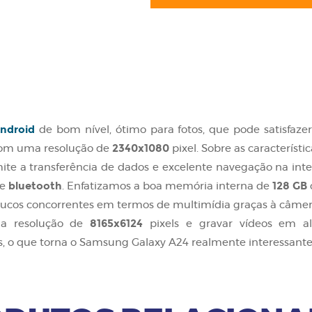
ndroid
de bom nível, ótimo para fotos, que pode satisfaze
2340x1080
om uma resolução de
pixel. Sobre as caracterís
te a transferência de dados e excelente navegação na int
bluetooth
128 GB
e
. Enfatizamos a boa memória interna de
cos concorrentes em termos de multimídia graças à câme
8165x6124
uma resolução de
pixels e gravar vídeos em alt
, o que torna o Samsung Galaxy A24 realmente interessante