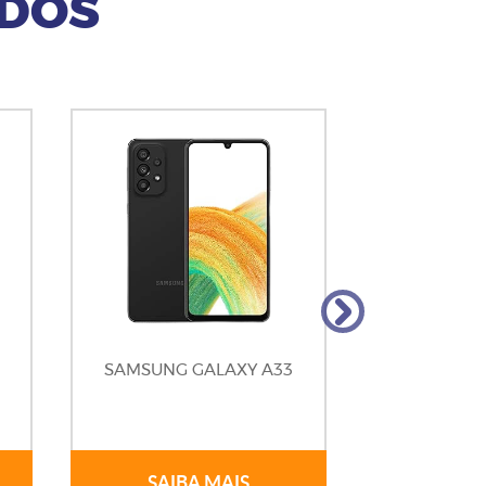
ADOS
SAMSUNG GALAXY A33
SAMS
SAIBA MAIS
SAIB