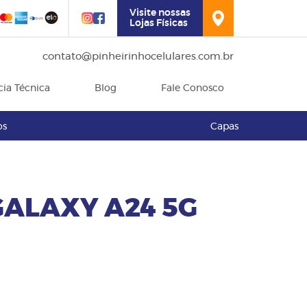
Visite nossas
Lojas Físicas
contato@pinheirinhocelulares.com.br
cia Técnica
Blog
Fale Conosco
os
Capas
ALAXY A24 5G