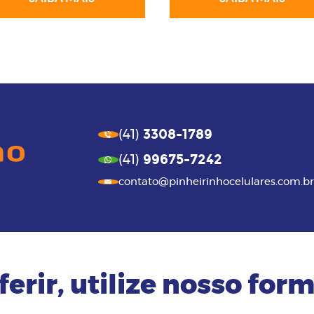
3308-1789
(41)
99675-7242
(41)
contato@pinheirinhocelulares.com.br
ferir, utilize nosso form