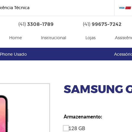
stência Técnica
3308-1789
99675-7242
(41)
(41)
Home
Institucional
Lojas
Assistên
iPhone Usado
Acessóri
SAMSUNG G
Armazenamento:
128 GB