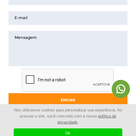
E-mail
Mensagem
ENVIAR
Nós utilizamos cookies para personalizar sua experiência. Ao
acessar o site, você concorda com a nossa
política de
privacidade
.
© 2024 - Pinheirinho Celulares |
Loja de celulares |
Todos os Direitos Reservados
OK
| Agência Digital
Desenvolvido por