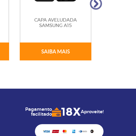
CAPA AVELUDADA
CAPA AVE
SAMSUNG A15
SAIBA MAIS
SAIB
18X
Pagamento
Aproveite!
facilitado