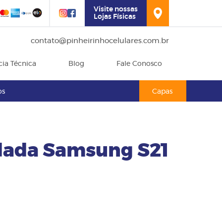
Visite nossas
Lojas Físicas
contato@pinheirinhocelulares.com.br
cia Técnica
Blog
Fale Conosco
os
Capas
dada Samsung S21