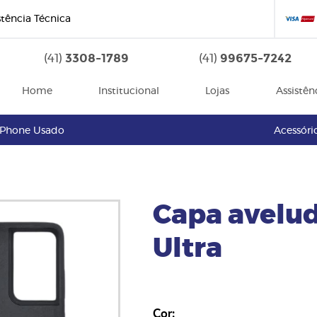
stência Técnica
3308-1789
99675-7242
(41)
(41)
Home
Institucional
Lojas
Assistên
iPhone Usado
Acessóri
Capa avelu
Ultra
Cor: